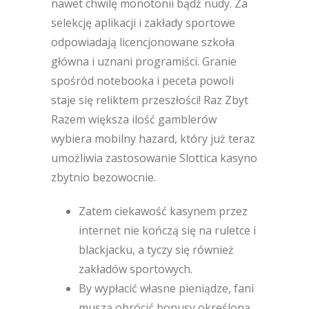
nawet chwilę monotonii bądź nudy. Za
selekcję aplikacji i zakłady sportowe
odpowiadają licencjonowane szkoła
główna i uznani programiści. Granie
spośród notebooka i peceta powoli
staje się reliktem przeszłości! Raz Zbyt
Razem większa ilość gamblerów
wybiera mobilny hazard, który już teraz
umożliwia zastosowanie Slottica kasyno
zbytnio bezowocnie.
Zatem ciekawość kasynem przez
internet nie kończą się na ruletce i
blackjacku, a tyczy się również
zakładów sportowych.
By wypłacić własne pieniądze, fani
muszą obrócić bonusy określoną