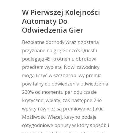
W Pierwszej Kolejności
Automaty Do
Odwiedzenia Gier
Bezpłatne dochody wraz z zostaną
przyznane na grę Gonzo’s Quest i
podlegają 45-krotnemu obrotowi
przedtem wypłatą. Nowi zawodnicy
mogą liczyć w szczodrobliwy premia
powitalny do odwiedzenia odwiedzenia
200% od momentu periodu czasie
krytycznej wpłaty, zaś następne 2-ie
wpłaty również są premiowane. Jakie
Możliwości Więcej, kasyno podaje
cotygodniowe bonusy w który sposób i