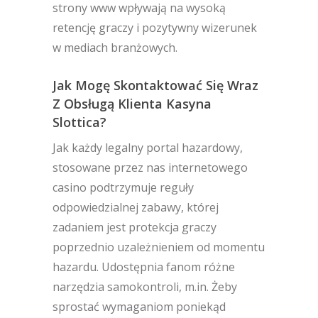
strony www wpływają na wysoką
retencję graczy i pozytywny wizerunek
w mediach branżowych.
Jak Mogę Skontaktować Się Wraz
Z Obsługą Klienta Kasyna
Slottica?
Jak każdy legalny portal hazardowy,
stosowane przez nas internetowego
casino podtrzymuje reguły
odpowiedzialnej zabawy, której
zadaniem jest protekcja graczy
poprzednio uzależnieniem od momentu
hazardu. Udostępnia fanom różne
narzędzia samokontroli, m.in. Żeby
sprostać wymaganiom poniekąd