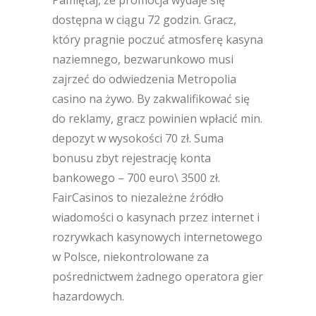
Pamiętaj, że promocja wydaje się
dostępna w ciągu 72 godzin. Gracz,
który pragnie poczuć atmosferę kasyna
naziemnego, bezwarunkowo musi
zajrzeć do odwiedzenia Metropolia
casino na żywo. By zakwalifikować się
do reklamy, gracz powinien wpłacić min.
depozyt w wysokości 70 zł. Suma
bonusu zbyt rejestrację konta
bankowego – 700 euro\ 3500 zł.
FairCasinos to niezależne źródło
wiadomości o kasynach przez internet i
rozrywkach kasynowych internetowego
w Polsce, niekontrolowane za
pośrednictwem żadnego operatora gier
hazardowych.