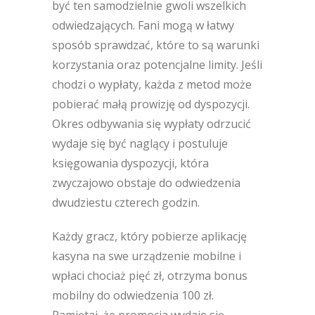
być ten samodzielnie gwoli wszelkich
odwiedzających. Fani mogą w łatwy
sposób sprawdzać, które to są warunki
korzystania oraz potencjalne limity. Jeśli
chodzi o wypłaty, każda z metod może
pobierać małą prowizję od dyspozycji.
Okres odbywania się wypłaty odrzucić
wydaje się być naglący i postuluje
księgowania dyspozycji, która
zwyczajowo obstaje do odwiedzenia
dwudziestu czterech godzin.
Każdy gracz, który pobierze aplikację
kasyna na swe urządzenie mobilne i
wpłaci chociaż pięć zł, otrzyma bonus
mobilny do odwiedzenia 100 zł.