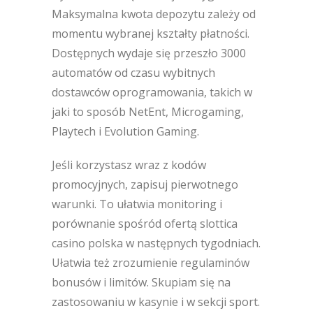
Maksymalna kwota depozytu zależy od
momentu wybranej kształty płatności.
Dostępnych wydaje się przeszło 3000
automatów od czasu wybitnych
dostawców oprogramowania, takich w
jaki to sposób NetEnt, Microgaming,
Playtech i Evolution Gaming.
Jeśli korzystasz wraz z kodów
promocyjnych, zapisuj pierwotnego
warunki. To ułatwia monitoring i
porównanie spośród ofertą slottica
casino polska w następnych tygodniach.
Ułatwia też zrozumienie regulaminów
bonusów i limitów. Skupiam się na
zastosowaniu w kasynie i w sekcji sport.