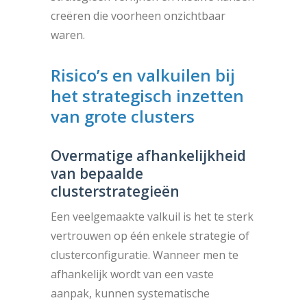
creëren die voorheen onzichtbaar
waren.
Risico’s en valkuilen bij
het strategisch inzetten
van grote clusters
Overmatige afhankelijkheid
van bepaalde
clusterstrategieën
Een veelgemaakte valkuil is het te sterk
vertrouwen op één enkele strategie of
clusterconfiguratie. Wanneer men te
afhankelijk wordt van een vaste
aanpak, kunnen systematische