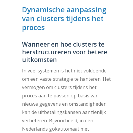
Dynamische aanpassing
van clusters tijdens het
proces
Wanneer en hoe clusters te
herstructureren voor betere
uitkomsten
In veel systemen is het niet voldoende
om een vaste strategie te hanteren. Het
vermogen om clusters tijdens het
proces aan te passen op basis van
nieuwe gegevens en omstandigheden
kan de uitbetalingskansen aanzienlijk
verbeteren. Bijvoorbeeld, in een
Nederlands gokautomaat met