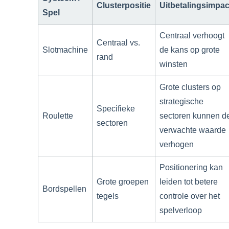
Clusterpositie
Uitbetalingsimpac
Spel
Centraal verhoogt
Centraal vs.
Slotmachine
de kans op grote
rand
winsten
Grote clusters op
strategische
Specifieke
Roulette
sectoren kunnen d
sectoren
verwachte waarde
verhogen
Positionering kan
Grote groepen
leiden tot betere
Bordspellen
tegels
controle over het
spelverloop