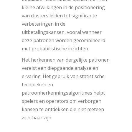
kleine afwijkingen in de positionering
van clusters leiden tot significante
verbeteringen in de
uitbetalingskansen, vooral wanneer
deze patronen worden gecombineerd
met probabilistische inzichten.
Het herkennen van dergelijke patronen
vereist een diepgaande analyse en
ervaring. Het gebruik van statistische
technieken en
patroonherkenningsalgoritmes helpt
spelers en operators om verborgen
kansen te ontdekken die niet meteen
zichtbaar zijn.