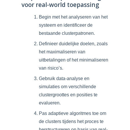
voor real-world toepassing
Begin met het analyseren van het
systeem en identificeer de
bestaande clusterpatronen.
Definieer duidelijke doelen, zoals
het maximaliseren van
uitbetalingen of het minimaliseren
van risico’s.
Gebruik data-analyse en
simulaties om verschillende
clustergroottes en posities te
evalueren.
Pas adaptieve algoritmes toe om
de clusters tijdens het proces te
herstructureren op basis van real-