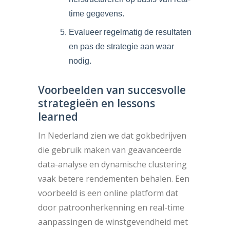
time gegevens.
Evalueer regelmatig de resultaten
en pas de strategie aan waar
nodig.
Voorbeelden van succesvolle
strategieën en lessons
learned
In Nederland zien we dat gokbedrijven
die gebruik maken van geavanceerde
data-analyse en dynamische clustering
vaak betere rendementen behalen. Een
voorbeeld is een online platform dat
door patroonherkenning en real-time
aanpassingen de winstgevendheid met