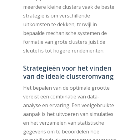
meerdere kleine clusters vaak de beste
strategie is om verschillende
uitkomsten te dekken, terwijl in
bepaalde mechanische systemen de
formatie van grote clusters juist de
sleutel is tot hogere rendementen.
Strategieën voor het vinden
van de ideale clusteromvang
Het bepalen van de optimale grootte
vereist een combinatie van data-
analyse en ervaring. Een veelgebruikte
aanpak is het uitvoeren van simulaties
en het verzamelen van statistische
gegevens om te beoordelen hoe