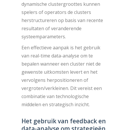
dynamische clustergroottes kunnen
spelers of operators de clusters
herstructureren op basis van recente
resultaten of veranderende
systeemparameters.
Een effectieve aanpak is het gebruik
van real-time data-analyse om te
bepalen wanneer een cluster niet de
gewenste uitkomsten levert en het
vervolgens herpositioneren of
vergroten/verkleinen. Dit vereist een
combinatie van technologische
middelen en strategisch inzicht.
Het gebruik van feedback en
data-analyse om strategieën