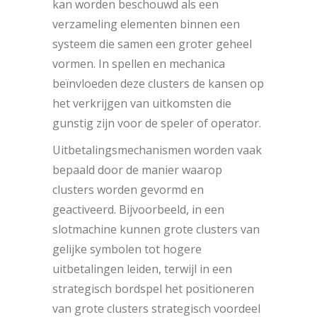
kan worden beschouwd als een
verzameling elementen binnen een
systeem die samen een groter geheel
vormen. In spellen en mechanica
beïnvloeden deze clusters de kansen op
het verkrijgen van uitkomsten die
gunstig zijn voor de speler of operator.
Uitbetalingsmechanismen worden vaak
bepaald door de manier waarop
clusters worden gevormd en
geactiveerd. Bijvoorbeeld, in een
slotmachine kunnen grote clusters van
gelijke symbolen tot hogere
uitbetalingen leiden, terwijl in een
strategisch bordspel het positioneren
van grote clusters strategisch voordeel