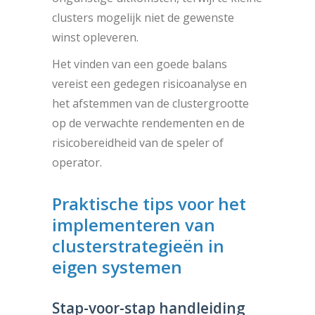
clusters mogelijk niet de gewenste
winst opleveren.
Het vinden van een goede balans
vereist een gedegen risicoanalyse en
het afstemmen van de clustergrootte
op de verwachte rendementen en de
risicobereidheid van de speler of
operator.
Praktische tips voor het
implementeren van
clusterstrategieën in
eigen systemen
Stap-voor-stap handleiding