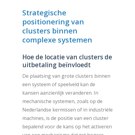
Strategische
positionering van
clusters binnen
complexe systemen
Hoe de locatie van clusters de
uitbetaling beïnvloedt
De plaatsing van grote clusters binnen
een systeem of speelveld kan de
kansen aanzienlijk veranderen. In
mechanische systemen, zoals op de
Nederlandse kermissen of in industriële
machines, is de positie van een cluster
bepalend voor de kans op het activeren