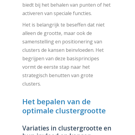
biedt bij het behalen van punten of het
activeren van speciale functies.
Het is belangrijk te beseffen dat niet
alleen de grootte, maar ook de
samenstelling en positionering van
clusters de kansen beïnvloeden. Het
begrijpen van deze basisprincipes
vormt de eerste stap naar het
strategisch benutten van grote
clusters.
Het bepalen van de
optimale clustergrootte
Variaties in clustergrootte en