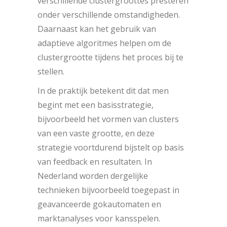
verschillende clustergroottes presteren
onder verschillende omstandigheden.
Daarnaast kan het gebruik van
adaptieve algoritmes helpen om de
clustergrootte tijdens het proces bij te
stellen.
In de praktijk betekent dit dat men
begint met een basisstrategie,
bijvoorbeeld het vormen van clusters
van een vaste grootte, en deze
strategie voortdurend bijstelt op basis
van feedback en resultaten. In
Nederland worden dergelijke
technieken bijvoorbeeld toegepast in
geavanceerde gokautomaten en
marktanalyses voor kansspelen.