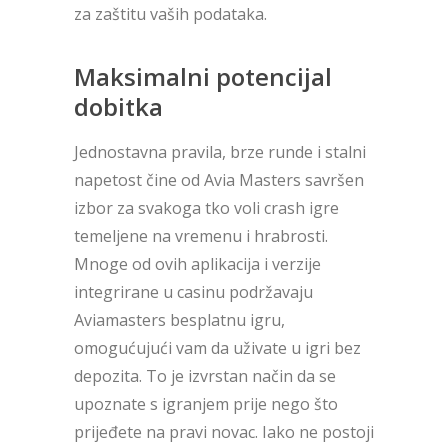
za zaštitu vaših podataka.
Maksimalni potencijal
dobitka
Jednostavna pravila, brze runde i stalni
napetost čine od Avia Masters savršen
izbor za svakoga tko voli crash igre
temeljene na vremenu i hrabrosti.
Mnoge od ovih aplikacija i verzije
integrirane u casinu podržavaju
Aviamasters besplatnu igru,
omogućujući vam da uživate u igri bez
depozita. To je izvrstan način da se
upoznate s igranjem prije nego što
prijeđete na pravi novac. Iako ne postoji