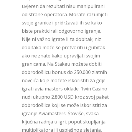
uvjeren da rezultati nisu manipulirani
od strane operatora. Morate razumjeti
svoje granice i pridržavati ih se kako
biste prakticirali odgovorno igranje.
Nije ni važno igrate li za dobitak; niz
dobitaka može se pretvoriti u gubitak
ako ne znate kako upravljati svojim
granicama. Na Stakeu možete dobiti
dobrodošlicu bonus do 250.000 zlatnih
novčića koje možete iskoristiti za
gdje
igrati avia masters
oklade. 1win Casino
nudi ukupno 2.800 USD kroz svoj paket
dobrodošlice koji se može iskoristiti za
igranje Aviamasters. Štoviše, svaka
ključna radnja u igri, poput skupljanja
multiplikatora ili uspješnog sletanja,