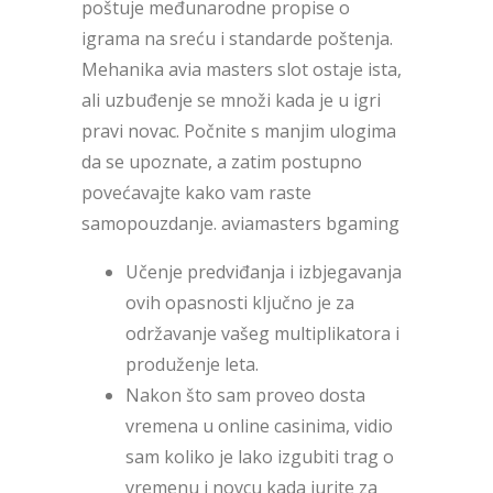
poštuje međunarodne propise o
igrama na sreću i standarde poštenja.
Mehanika avia masters slot ostaje ista,
ali uzbuđenje se množi kada je u igri
pravi novac. Počnite s manjim ulogima
da se upoznate, a zatim postupno
povećavajte kako vam raste
samopouzdanje.
aviamasters bgaming
Učenje predviđanja i izbjegavanja
ovih opasnosti ključno je za
održavanje vašeg multiplikatora i
produženje leta.
Nakon što sam proveo dosta
vremena u online casinima, vidio
sam koliko je lako izgubiti trag o
vremenu i novcu kada jurite za