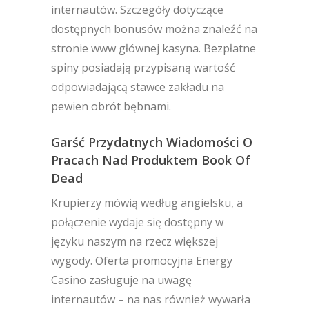
internautów. Szczegóły dotyczące
dostępnych bonusów można znaleźć na
stronie www głównej kasyna. Bezpłatne
spiny posiadają przypisaną wartość
odpowiadającą stawce zakładu na
pewien obrót bębnami.
Garść Przydatnych Wiadomości O
Pracach Nad Produktem Book Of
Dead
Krupierzy mówią według angielsku, a
połączenie wydaje się dostępny w
języku naszym na rzecz większej
wygody. Oferta promocyjna Energy
Casino zasługuje na uwagę
internautów – na nas również wywarła