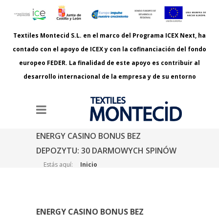
Textiles Montecid S.L. en el marco del Programa ICEX Next, ha
contado con el apoyo de ICEX y con la cofinanciación del fondo
europeo FEDER. La finalidad de este apoyo es contribuir al
desarrollo internacional de la empresa y de su entorno
ENERGY CASINO BONUS BEZ
DEPOZYTU: 30 DARMOWYCH SPINÓW
Estás aquí:
Inicio
Energy Casino Bonus Bez Depozytu: 30
Darmowych Spinów
ENERGY CASINO BONUS BEZ