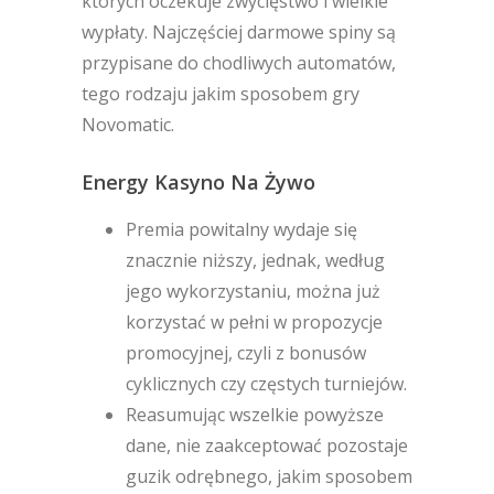
których oczekuje zwycięstwo i wielkie
wypłaty. Najczęściej darmowe spiny są
przypisane do chodliwych automatów,
tego rodzaju jakim sposobem gry
Novomatic.
Energy Kasyno Na Żywo
Premia powitalny wydaje się
znacznie niższy, jednak, według
jego wykorzystaniu, można już
korzystać w pełni w propozycje
promocyjnej, czyli z bonusów
cyklicznych czy częstych turniejów.
Reasumując wszelkie powyższe
dane, nie zaakceptować pozostaje
guzik odrębnego, jakim sposobem