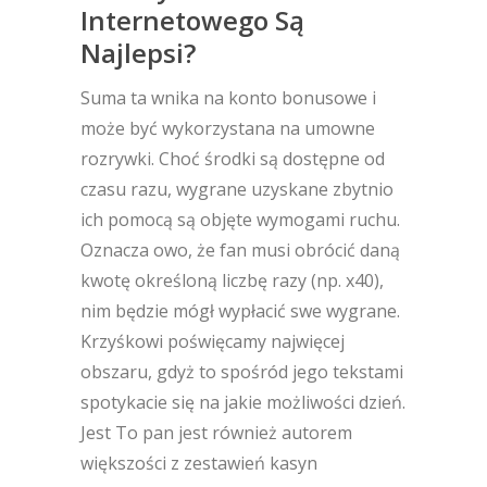
Internetowego Są
Najlepsi?
Suma ta wnika na konto bonusowe i
może być wykorzystana na umowne
rozrywki. Choć środki są dostępne od
czasu razu, wygrane uzyskane zbytnio
ich pomocą są objęte wymogami ruchu.
Oznacza owo, że fan musi obrócić daną
kwotę określoną liczbę razy (np. x40),
nim będzie mógł wypłacić swe wygrane.
Krzyśkowi poświęcamy najwięcej
obszaru, gdyż to spośród jego tekstami
spotykacie się na jakie możliwości dzień.
Jest To pan jest również autorem
większości z zestawień kasyn