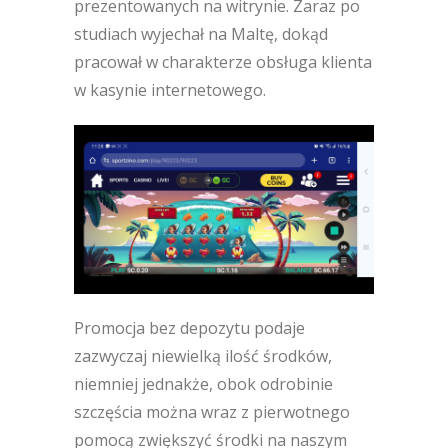
prezentowanych na witrynie. Zaraz po
studiach wyjechał na Maltę, dokąd
pracował w charakterze obsługa klienta
w kasynie internetowego.
Promocja bez depozytu podaje
zazwyczaj niewielką ilość środków,
niemniej jednakże, obok odrobinie
szczęścia można wraz z pierwotnego
pomocą zwiększyć środki na naszym