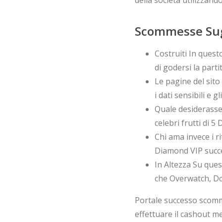
della società utilizzand
Scommesse Sug
Costruiti In quest
di godersi la part
Le pagine del sito
i dati sensibili e
Quale desiderasse c
celebri frutti di 5
Chi ama invece i r
Diamond VIP succ
In Altezza Su que
che Overwatch, Dot
Portale successo scomme
effettuare il cashout m