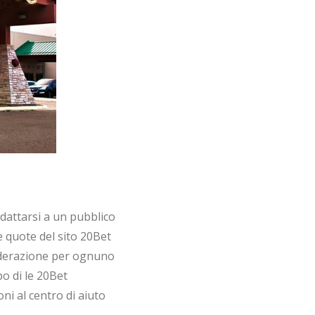
adattarsi a un pubblico
 quote del sito 20Bet
 moderazione per ognuno
po di le 20Bet
ni al centro di aiuto