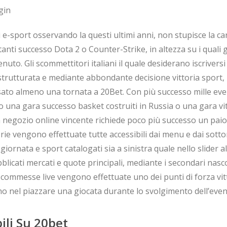
i e-sport osservando la questi ultimi anni, non stupisce la car
anti successo Dota 2 o Counter-Strike, in altezza su i quali
uto. Gli scommettitori italiani il quale desiderano iscrivers
trutturata e mediante abbondante decisione vittoria sport,
o almeno una tornata a 20Bet. Con più successo mille eventi
o una gara successo basket costruiti in Russia o una gara vit
negozio online vincente richiede poco più successo un paio 
gorie vengono effettuate tutte accessibili dai menu e dai sot
giornata e sport catalogati sia a sinistra quale nello slider a
licati mercati e quote principali, mediante i secondari nas
 scommesse live vengono effettuate uno dei punti di forza vit
o nel piazzare una giocata durante lo svolgimento dell’even
ili Su 20bet