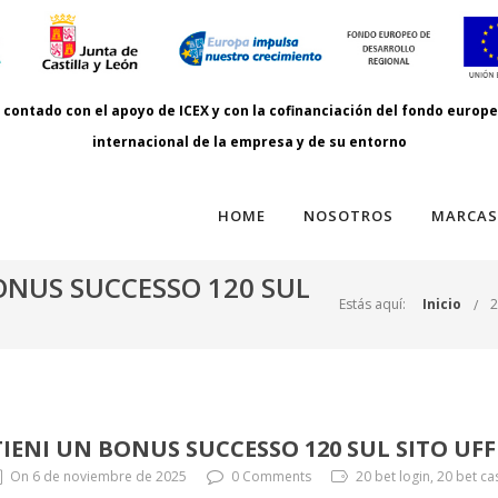
 contado con el apoyo de ICEX y con la cofinanciación del fondo europeo
internacional de la empresa y de su entorno
HOME
NOSOTROS
MARCAS
BONUS SUCCESSO 120 SUL
Estás aquí:
Inicio
2
TIENI UN BONUS SUCCESSO 120 SUL SITO UFF
On 6 de noviembre de 2025
0 Comments
20 bet login, 20 bet ca