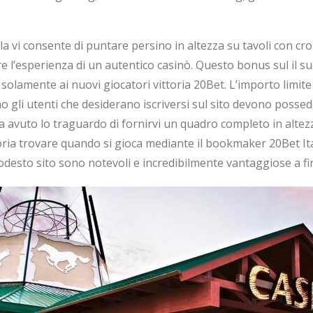
a vi consente di puntare persino in altezza su tavoli con cro
re l’esperienza di un autentico casinò. Questo bonus sul il s
olamente ai nuovi giocatori vittoria 20Bet. L’importo limite
o gli utenti che desiderano iscriversi sul sito devono poss
a avuto lo traguardo di fornirvi un quadro completo in altezz
oria trovare quando si gioca mediante il bookmaker 20Bet It
desto sito sono notevoli e incredibilmente vantaggiose a fine 