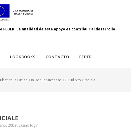
 FEDER. La finalidad de este apoyo es contribuir al desarrollo
LOOKBOOKS
CONTACTO
FEDER
0bet Italia Ottieni Un Bonus Successo 120 Sul Sito Ufficiale
ICIALE
sino, 20bet casino login