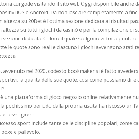
vittoria cui gode visitando il sito web Oggi disponibile anche d
ositivi iOS e Android. Da non lasciare completamente a fine d
 altezza su 20Bet è l’ottima sezione dedicata ai risultati pass
n altezza su tutti i giochi da casinò e per la compilazione di 
ezione dedicata. Coloro il quale scelgono vittoria puntare d
utte le quote sono reali e ciascuno i giochi avvengono stati te
ettezza.
o, avvenuto nel 2020, codesto bookmaker si è fatto avveders
 sportivi, la qualità delle sue quote, così come possiamo dire
le.
 è una piattaforma di gioco negozio online relativamente n
la pochissimo periodo dalla propria uscita ha riscosso un f
 successo gioco.
cesso sport include tante de le discipline popolari, come ca
, boxe e pallavolo.