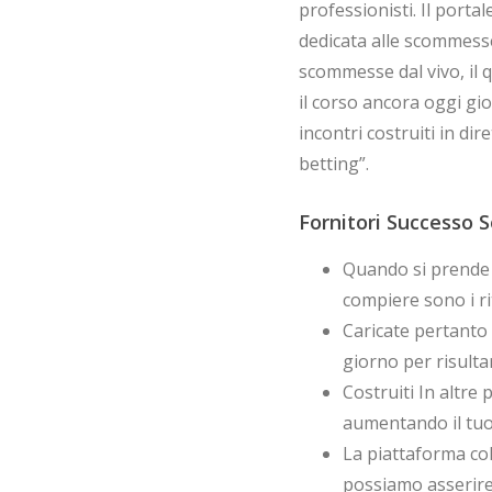
professionisti. Il port
dedicata alle scommesse
scommesse dal vivo, il q
il corso ancora oggi gi
incontri costruiti in di
betting”.
Fornitori Successo 
Quando si prende i
compiere sono i ri
Caricate pertanto 
giorno per risulta
Costruiti In altre 
aumentando il tuo 
La piattaforma col
possiamo asserire